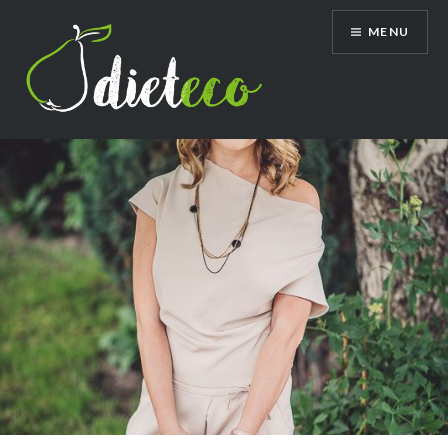
Przeskocz
MENU
do
treści
Dietetyk Bydgoszcz Toruń, poradnia
dietetyczna, dietetyk dziecięcy