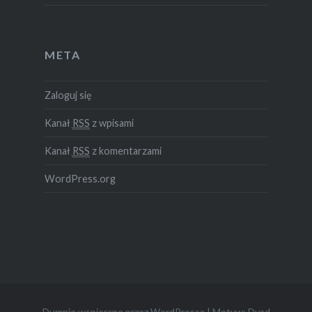
META
Zaloguj się
Kanał
RSS
z wpisami
Kanał
RSS
z komentarzami
WordPress.org
Dumnie wspierane przez WordPressa
|
Motyw: Dyad