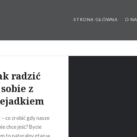
STRONA GŁÓWNA
O N
 poradnia dietetyczna, dietet
ak radzić
sobie z
iejadkiem
 – co zrobić gdy nasze
ie chce jeść? Bycie
em to naturalny etap w