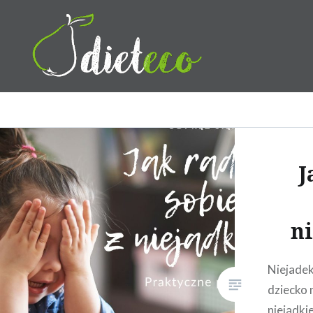
Przeskocz
do
treści
Dietetyk Bydgoszcz Toruń,
J
n
Niejadek
dziecko n
niejadki