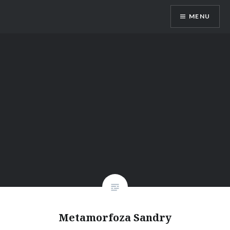
Przeskocz
MENU
do
treści
Dietetyk Bydgoszcz Toruń, poradnia
dietetyczna, dietetyk dziecięcy
Metamorfoza Sandry