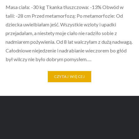
Masa ciała: -30 kg Tkanka tłuszczowa: -13% Obwód w
talii: -28 cm Przed metamorfozą: Po metamorfozie: Od
dziecka uwielbiałam jeść. Wszystkie wzloty i upadki
przejadałam, a niestety moje ciało nie radziło sobie z
nadmiarem pożywienia. Od 8 lat walczyłam z dużą nadwagą.
Całodniowe niejedzenie i nadrabianie wieczorem bo głód
był wilczy nie było dobrym pomysłem….
CZYTAJ WIĘCEJ