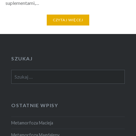
suplementami,…
CZYTAJ WIĘCEJ
SZUKAJ
Szukaj:
OSTATNIE WPISY
Metamorfoza Macieja
Metamorfoza Magdaleny