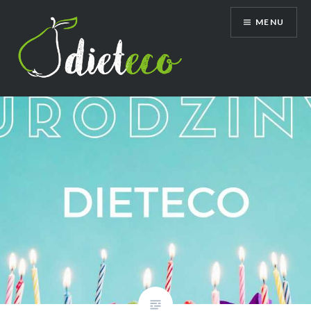
Przeskocz
MENU
do
treści
Dietetyk Bydgoszcz Toruń, poradnia
dietetyczna, dietetyk dziecięcy