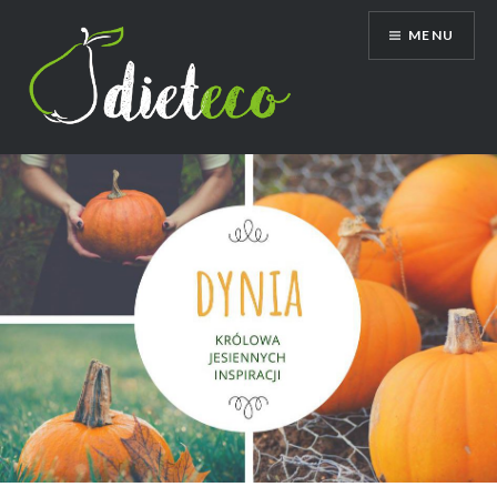
Przeskocz
MENU
do
treści
Dietetyk Bydgoszcz Toruń, poradnia
dietetyczna, dietetyk dziecięcy