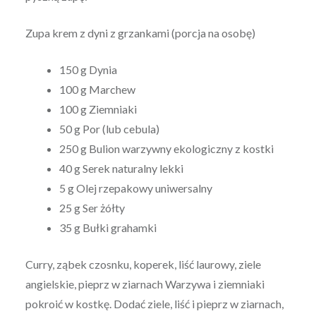
Zupa krem z dyni z grzankami (porcja na osobę)
150 g Dynia
100 g Marchew
100 g Ziemniaki
50 g Por (lub cebula)
250 g Bulion warzywny ekologiczny z kostki
40 g Serek naturalny lekki
5 g Olej rzepakowy uniwersalny
25 g Ser żółty
35 g Bułki grahamki
Curry, ząbek czosnku, koperek, liść laurowy, ziele
angielskie, pieprz w ziarnach Warzywa i ziemniaki
pokroić w kostkę. Dodać ziele, liść i pieprz w ziarnach,