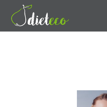
Przeskocz
do
treści
Dietetyk Bydgoszcz Toruń,