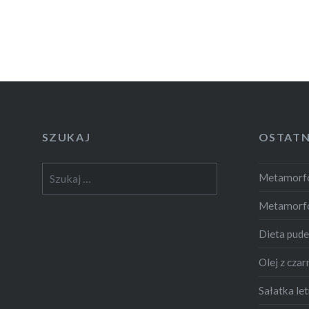
SZUKAJ
OSTATN
Szukaj:
Metamorfo
Metamorf
Dieta pud
Olej z czar
Sałatka let