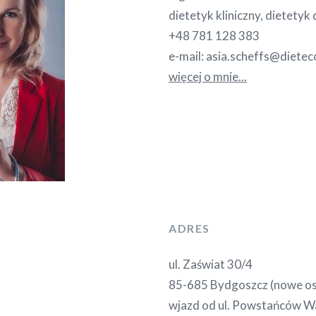
dietetyk kliniczny, dietetyk 
+48 781 128 383
e-mail: asia.scheffs@dietec
więcej o mnie...
ADRES
ul. Zaświat 30/4
85-685 Bydgoszcz (nowe os
wjazd od ul. Powstańców W