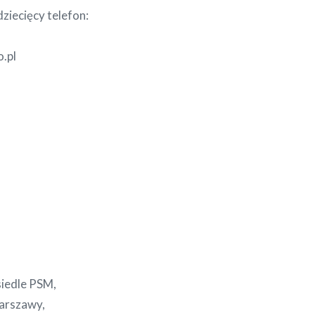
dziecięcy telefon:
o.pl
iedle PSM,
arszawy,