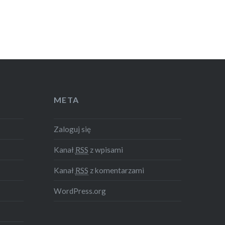
META
Zaloguj się
Kanał
RSS
z wpisami
Kanał
RSS
z komentarzami
WordPress.org