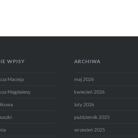
IE WPISY
ARCHIWA
za Macieja
maj 2026
oza Magdaleny
kwiecień 2026
ełkowa
luty 2026
nuszki
październik 2025
nia
wrzesień 2025