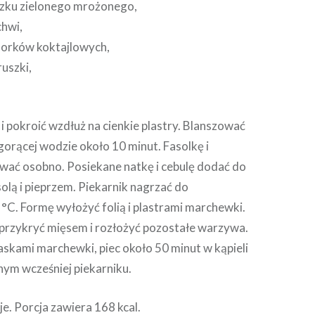
zku zielonego mrożonego,
hwi,
orków koktajlowych,
ruszki,
 pokroić wzdłuż na cienkie plastry. Blanszować
gorącej wodzie około 10 minut. Fasolkę i
wać osobno. Posiekane natkę i cebulę dodać do
olą i pieprzem. Piekarnik nagrzać do
°C. Formę wyłożyć folią i plastrami marchewki.
 przykryć mięsem i rozłożyć pozostałe warzywa.
askami marchewki, piec około 50 minut w kąpieli
ym wcześniej piekarniku.
e. Porcja zawiera 168 kcal.