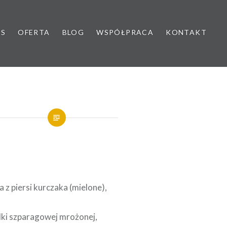
AS
OFERTA
BLOG
WSPÓŁPRACA
KONTAKT
yk dziecięcy
 z piersi kurczaka (mielone),
,
lki szparagowej mrożonej,