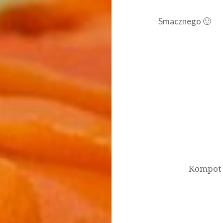
Smacznego 🙂
Nawigacja
wpisu
Kompot