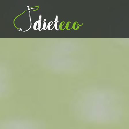
Przeskocz
do
treści
Dietetyk Bydgoszcz Toruń,