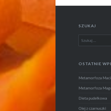
SZUKAJ
Szukaj:
OSTATNIE WP
Metamorfoza Maci
Metamorfoza Mag
Dieta pudełkowa
Olej z czarnuszki