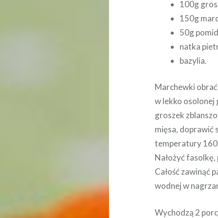
100g gros
150g marc
50g pomid
natka piet
bazylia.
Marchewki obrać i
w lekko osolonej 
groszek zblanszo
mięsa, doprawić s
temperatury 160 
Nałożyć fasolkę,
Całość zawinąć p
wodnej w nagrzan
Wychodzą 2 porcj