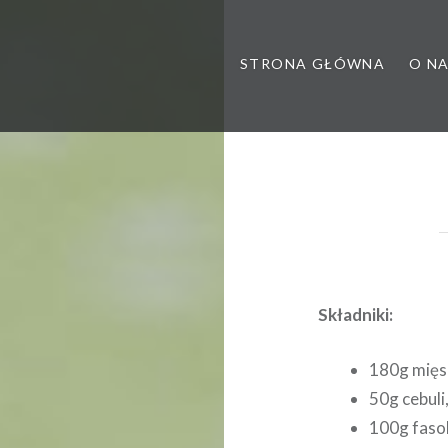
STRONA GŁÓWNA
O N
 poradnia dietetyczna, dietet
Składniki:
180g mięsa
50g cebuli
100g faso