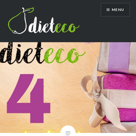
Przeskocz
MENU
do
treści
Dietetyk Bydgoszcz Toruń, poradnia
dietetyczna, dietetyk dziecięcy