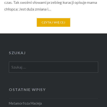
czas. Tak swoimi słowami przebieg kuracji opisuje mama
chłopca: Jest duża zmiana i…
CZYTAJ WIĘCEJ
SZUKAJ
Szukaj:
OSTATNIE WPISY
Metamorfoza Macieja