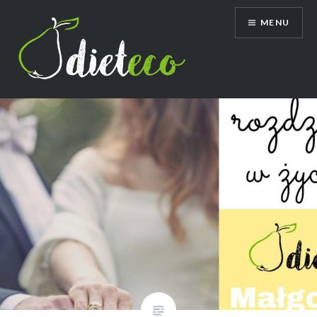
Przeskocz
MENU
do
treści
Dietetyk Bydgoszcz Toruń, poradnia
dietetyczna, dietetyk dziecięcy