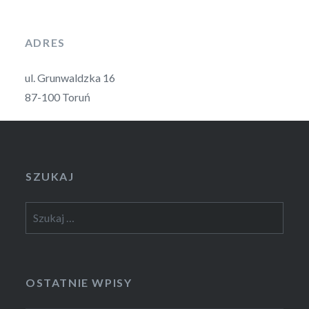
ADRES
ul. Grunwaldzka 16
87-100 Toruń
SZUKAJ
Szukaj:
OSTATNIE WPISY