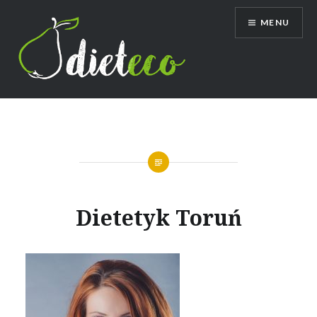
Przeskocz
MENU
do
treści
Dietetyk Bydgoszcz Toruń, poradnia
dietetyczna, dietetyk dziecięcy
Dietetyk Toruń