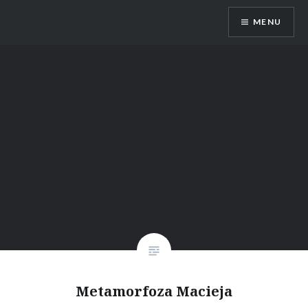
Przeskocz
MENU
do
treści
Dietetyk Bydgoszcz Toruń, poradnia
dietetyczna, dietetyk dziecięcy
Metamorfoza Macieja