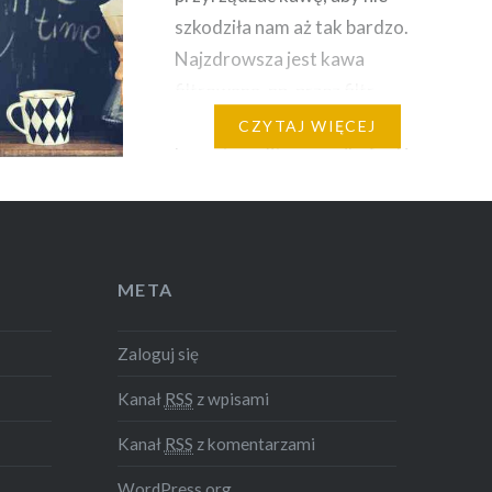
szkodziła nam aż tak bardzo.
Najzdrowsza jest kawa
filtrowana, np. przez filtr
papierowy. Filtrowanie usuwa z
CZYTAJ WIĘCEJ
kawy tzw. diterpeny (kafeol i
kafestol) – związki
przyczyniające się do wzrostu
we krwi całkowitego
cholesterolu oraz jego frakcji
META
LDL, tzw. złego cholesterolu.
Jeśli mamy podwyższony
Zaloguj się
cholesterol,…
Kanał
RSS
z wpisami
Kanał
RSS
z komentarzami
WordPress.org