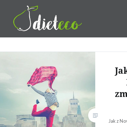
Przeskocz
do
treści
Dietetyk Bydgoszcz Toruń,
Ja
zm
Jak z N