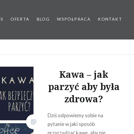
AS
OFERTA
BLOG
WSPÓŁPRACA
KONTAKT
yk dziecięcy
Kawa – jak
parzyć aby była
zdrowa?
Dziś odpowiemy sobie na
pytanie w jaki sposób
przyrządzać kawę, aby nie