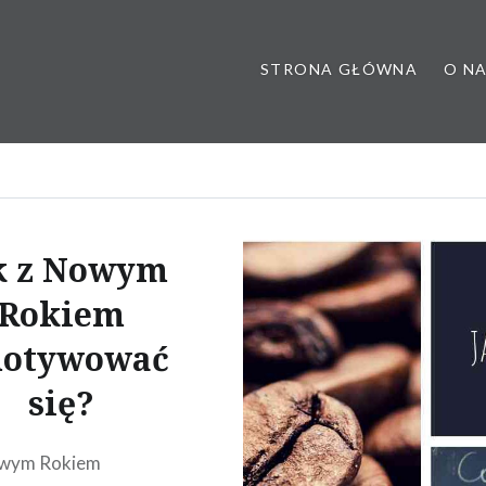
STRONA GŁÓWNA
O N
 poradnia dietetyczna, dietet
k z Nowym
Rokiem
otywować
się?
owym Rokiem