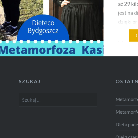
aż 29 ki
jest na d
dzięki p
skompon
jej się 
mięśnio
spadku w
tylko o 
dzielnie 
SZUKAJ
OSTATN
dużo się
Szukaj:
Metamorfo
Metamorf
Dieta pud
Olej z czar