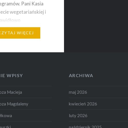
logramów. Pani Kasia
iecie wegetariańskiej i
rawidłowo
owanemu menu udało
CZYTAJ WIĘCEJ
zachować masę
wą. Mimo tak dużego
agi, mięśnie spadły
kilogram. Pani Kasia
trzymała się jadłospisu,
IE WPISY
ARCHIWA
…
za Macieja
maj 2026
oza Magdaleny
kwiecień 2026
ełkowa
luty 2026
nuszki
październik 2025