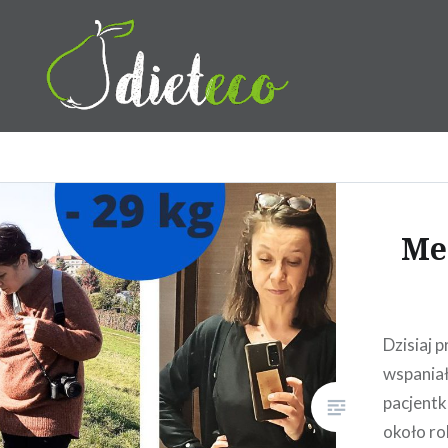
Przeskocz
do
treści
Dietetyk Bydgoszcz Toruń,
Me
Dzisiaj
wspania
pacjentk
około rok