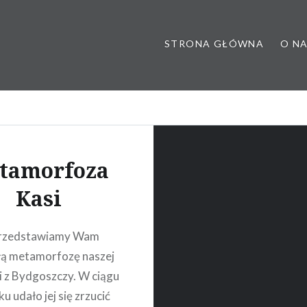
STRONA GŁÓWNA
O N
 poradnia dietetyczna, dietet
tamorfoza
Kasi
 przedstawiamy Wam
łą metamorfozę naszej
i z Bydgoszczy. W ciągu
u udało jej się zrzucić