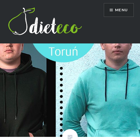
Przeskocz
MENU
do
treści
Dietetyk Bydgoszcz Toruń, poradnia
dietetyczna, dietetyk dziecięcy