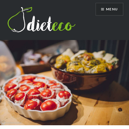
Przeskocz
MENU
do
treści
Dietetyk Bydgoszcz Toruń, poradnia
dietetyczna, dietetyk dziecięcy