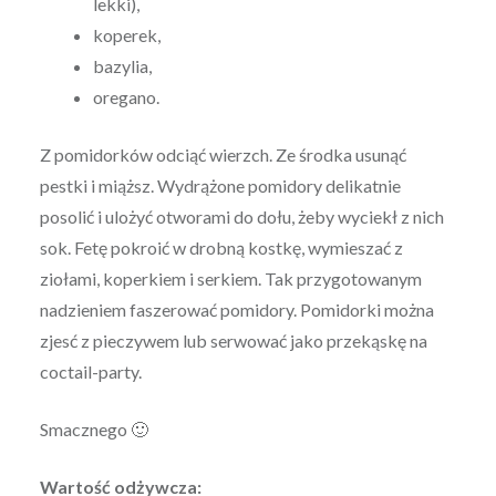
lekki),
koperek,
bazylia,
oregano.
Z pomidorków odciąć wierzch. Ze środka usunąć
pestki i miąższ. Wydrążone pomidory delikatnie
posolić i ulożyć otworami do dołu, żeby wyciekł z nich
sok. Fetę pokroić w drobną kostkę, wymieszać z
ziołami, koperkiem i serkiem. Tak przygotowanym
nadzieniem faszerować pomidory. Pomidorki można
zjesć z pieczywem lub serwować jako przekąskę na
coctail-party.
Smacznego 🙂
Wartość odżywcza: