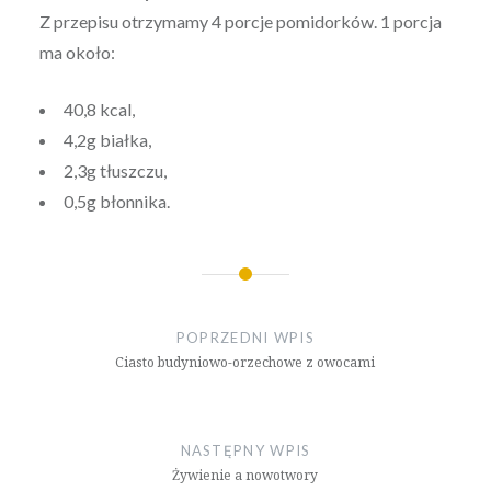
Z przepisu otrzymamy 4 porcje pomidorków. 1 porcja
ma około:
40,8 kcal,
4,2g białka,
2,3g tłuszczu,
0,5g błonnika.
Nawigacja
wpisu
POPRZEDNI WPIS
Ciasto budyniowo-orzechowe z owocami
NASTĘPNY WPIS
Żywienie a nowotwory