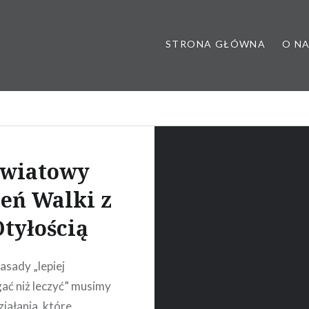
STRONA GŁÓWNA
O N
 poradnia dietetyczna, dietet
Światowy
eń Walki z
tyłością
asady „lepiej
ać niż leczyć” musimy
ziałania, które