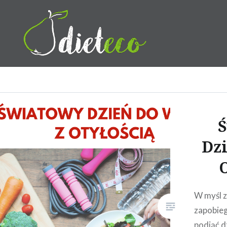
Przeskocz
do
treści
Dietetyk Bydgoszcz Toruń,
Dzi
O
W myśl z
zapobieg
podjąć d