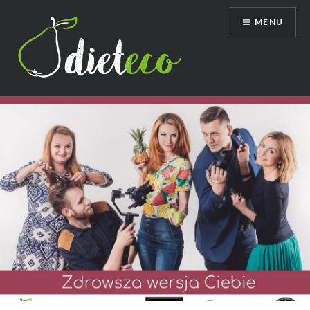
Przeskocz
MENU
do
treści
Dietetyk Bydgoszcz Toruń, poradnia
dietetyczna, dietetyk dziecięcy