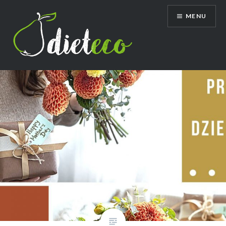
Przeskocz
MENU
do
treści
Dietetyk Bydgoszcz Toruń, poradnia
dietetyczna, dietetyk dziecięcy