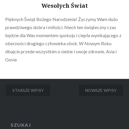
Wesołych Świat
Pięknych Świąt Bożego Narodzenia! Życzymy Wam dużo
prawdziwego dobra i miłości. Niech ten świąteczny czas
będzie dla Was momentem spokoju i ciepła wynikającego z
obecności drugiego człowieka obok. W Nowym Roku
dbajcie przede wszystkim o siebie i swoje zdrowie. Asia i
Gosia
Nawigacja
STARSZE WPISY
NOWSZE WPISY
po
wpisach
SZUKAJ