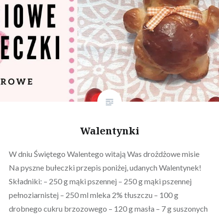
Walentynki
W dniu Świętego Walentego witają Was drożdżowe misie
Na pyszne bułeczki przepis poniżej, udanych Walentynek!
Składniki: – 250 g mąki pszennej – 250 g mąki pszennej
pełnoziarnistej – 250 ml mleka 2% tłuszczu – 100 g
drobnego cukru brzozowego – 120 g masła – 7 g suszonych