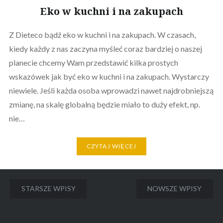
Eko w kuchni i na zakupach
Z Dieteco bądź eko w kuchni i na zakupach. W czasach,
kiedy każdy z nas zaczyna myśleć coraz bardziej o naszej
planecie chcemy Wam przedstawić kilka prostych
wskazówek jak być eko w kuchni i na zakupach. Wystarczy
niewiele. Jeśli każda osoba wprowadzi nawet najdrobniejszą
zmianę, na skalę globalną będzie miało to duży efekt, np.
nie…
CZYTAJ WIĘCEJ
Nawigacja
STARSZE WPISY
NOWSZE WPISY
po
wpisach