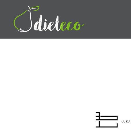
Przeskocz
do
treści
Dietetyk Bydgoszcz Toruń,