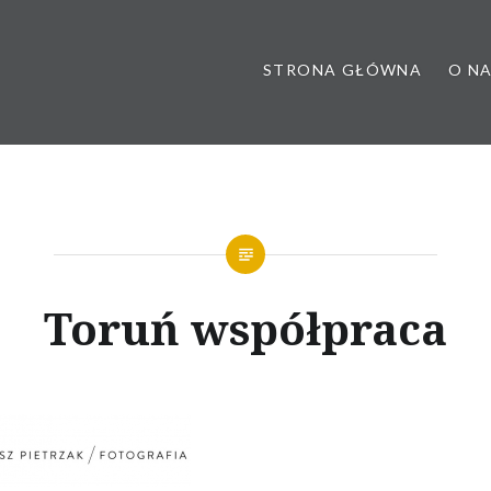
STRONA GŁÓWNA
O N
 poradnia dietetyczna, dietet
Toruń współpraca