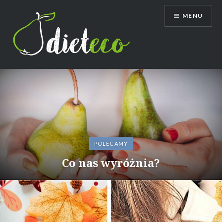
Przeskocz
MENU
do
treści
Dietetyk Bydgoszcz Toruń, poradnia
dietetyczna, dietetyk dziecięcy
POLECAMY
Dlaczego warto nam zaufać?
Co nas wyróżnia?