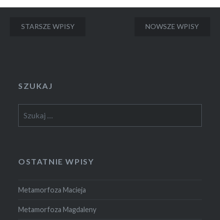
Nawigacja
STARSZE WPISY
NOWSZE WPISY
po
wpisach
SZUKAJ
Szukaj:
OSTATNIE WPISY
Metamorfoza Macieja
Metamorfoza Magdaleny