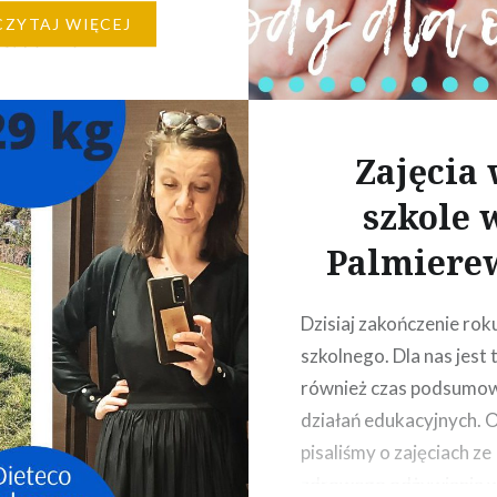
 Mamy dla Was
CZYTAJ WIĘCEJ
ję pysznych muffinek z
rzystaniem. Połączenie
cynamonu jest idealne, a
raktycznie nie jest
Zajęcia
lna….
szkole 
Palmiere
Dzisiaj zakończenie rok
szkolnego. ‍‍Dla nas jest 
również czas podsumo
działań edukacyjnych. 
pisaliśmy o zajęciach ze
zdrowego odżywiania 