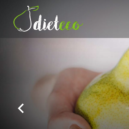
Przeskocz
do
treści
Dietetyk Bydgoszcz Toruń,
Dl