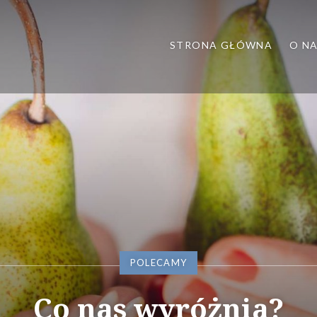
STRONA GŁÓWNA
O N
 poradnia dietetyczna, dietet
aczego warto nam zauf
POLECAMY
Co nas wyróżnia?