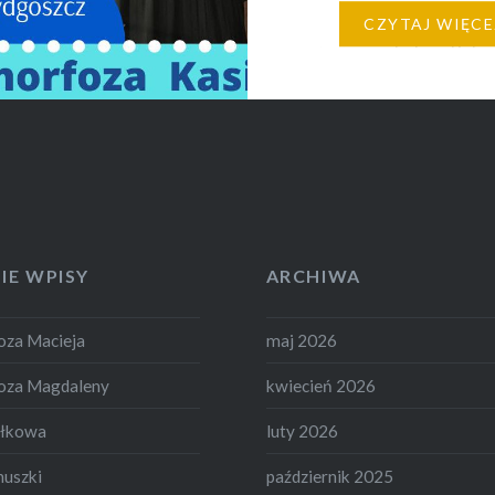
Łochowie, a dzisiaj ws
CZYTAJ WIĘCE
zajęcia w szkole w Palm
Zajęcia odbyły się w r
współpracy Dieteco By
z Urzędem Miasta w Kc
czasie warsztatów
porozmawialiśmy sobie
najważniejszych zasada
zdrowego odżywiania.
IE WPISY
ARCHIWA
Wspólnie sprawdziliśm
za Macieja
maj 2026
oza Magdaleny
kwiecień 2026
ełkowa
luty 2026
nuszki
październik 2025