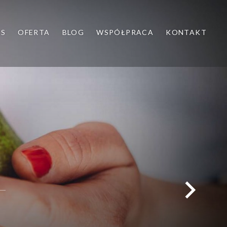
AS
OFERTA
BLOG
WSPÓŁPRACA
KONTAKT
yk dziecięcy
ać?