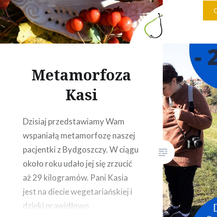
cukinii.
propozyc
ich wyko
jabłek i 
cukinia p
Metamorfoza
wyczuwa
Kasi
Dzisiaj przedstawiamy Wam
wspaniałą metamorfozę naszej
pacjentki z Bydgoszczy. W ciągu
około roku udało jej się zrzucić
aż 29 kilogramów. Pani Kasia
jest na diecie wegetariańskiej i
dzięki prawidłowo