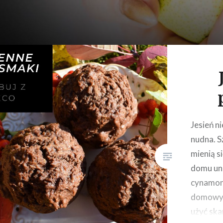
Jesień ni
nudna. S
mienią si
domu uno
cynamon
domowy
użyć skar