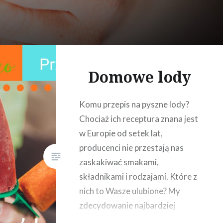
Domowe lody
Komu przepis na pyszne lody?
Chociaż ich receptura znana jest
w Europie od setek lat,
producenci nie przestają nas
zaskakiwać smakami,
składnikami i rodzajami. Które z
nich to Wasze ulubione? My
zdecydowanie najbardziej
lubimy te domowe. 1.