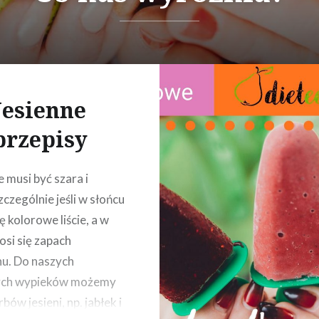
Jesienne
przepisy
e musi być szara i
zczególnie jeśli w słońcu
ę kolorowe liście, a w
si się zapach
u. Do naszych
ch wypieków możemy
bów jesieni, np. jabłek i