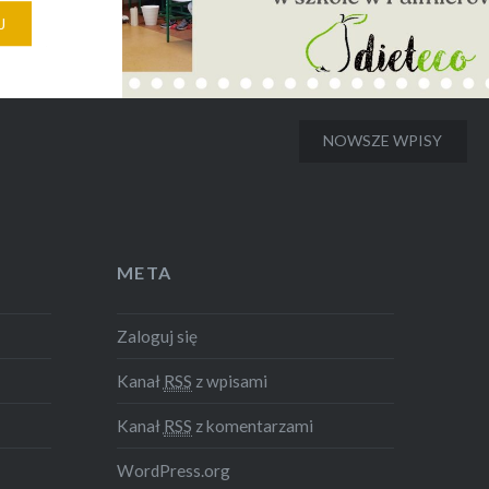
pominamy
J
ierowie.
amach
dgoszcz
NOWSZE WPISY
yni. W
 o
ch
META
y…
Zaloguj się
Kanał
RSS
z wpisami
Kanał
RSS
z komentarzami
WordPress.org