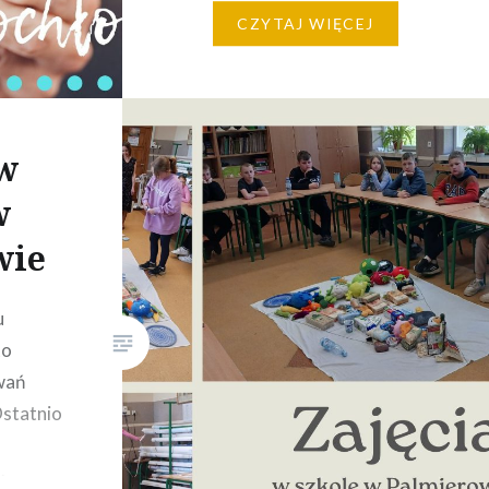
Marchewkowa pokusa – 200 g
CZYTAJ WIĘCEJ
marchewki startej – 200 g
brzoskwini – 5 g cukru (ksylitolu
lub erytrolu)…
 w
w
wie
u
to
wań
Ostatnio
w