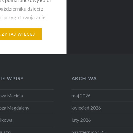
jak pomarańczowy kolor
październiku dzieci z
i przygotowują z niej
mpiony i ustawiają
omem dynie. Warto o
CZYTAJ WIĘCEJ
iętać również w naszej
j kuchni Wartość
a dyni Dynia…
IE WPISY
ARCHIWA
za Macieja
maj 2026
oza Magdaleny
kwiecień 2026
ełkowa
luty 2026
nuszki
październik 2025