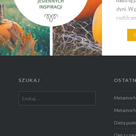
nastrój 
dyni. W 
rodzicam
różne la
przed d
niej pam
jesienne
odżywcz
SZUKAJ
OSTATN
Szukaj:
Metamorfo
Metamorf
Dieta pud
Olej z czar