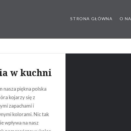
STRONA GŁÓWNA
O N
 poradnia dietetyczna, dietet
ia w kuchni
 nasza piękna polska
tóra kojarzy się z
ymi zapachami i
nymi kolorami. Nic tak
ie wpływa na nasz