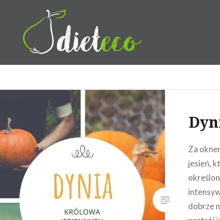
Przeskocz
do
treści
Dietetyk Bydgoszcz Toruń,
Dyn
Za oknem
jesień, k
określon
intensyw
dobrze n