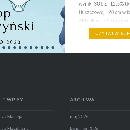
wynik -30 kg, -12,5% tk
tłuszczowej, -28 cm w tal
Aktualnie jesteśmy na e
stabilizacji. A oto jak
CZYTAJ WIĘCE
podsumował kurację
żywieniową w Dieteco 
Patryk: ” Kuracja żywie
Panią Małgosią to czys
przyjemność. Profesjon
widać na każdym kroku
IE WPISY
ARCHIWA
za Macieja
maj 2026
oza Magdaleny
kwiecień 2026