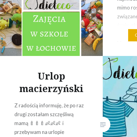
mimo ro
związan
życia, o
dzieci i
ideału. 
ich dieci
słodyczy
Dlatego 
Urlop
odbyły s
macierzyński
odżywian
dietety
Z radością informuję, że po raz
drugi zostałam szczęśliwą
mamą 🍼🍼🍼👶👶👶 i
przebywam na urlopie