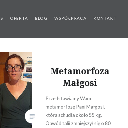
AS
OFERTA
BLOG
WSPÓŁPRACA
KONTAKT
yk dziecięcy
Metamorfoza
Małgosi
Przedstawiamy Wam
metamorfozę Pani Małgosi,
która schudła około 55 kg.
Obwód talii zmniejszył się o 80