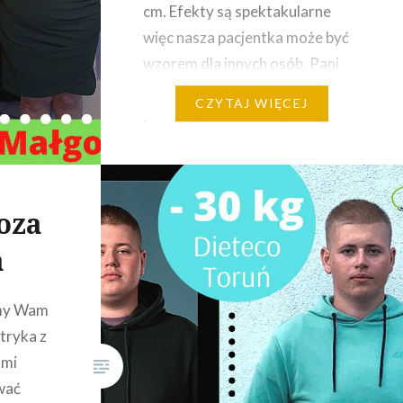
cm. Efekty są spektakularne
więc nasza pacjentka może być
wzorem dla innych osób. Pani
Małgosia zgłosiła się do nas
CZYTAJ WIĘCEJ
przed wykonaniem operacji
bariatrycznej. Została objęta
opieką dietetyczną. Dzięki
opracowanym jadłospisom i
oza
regularnym konsultacjom
nauczyła się jeść zdrowe i
a
zbilansowane…
emy Wam
tryka z
ami
wać