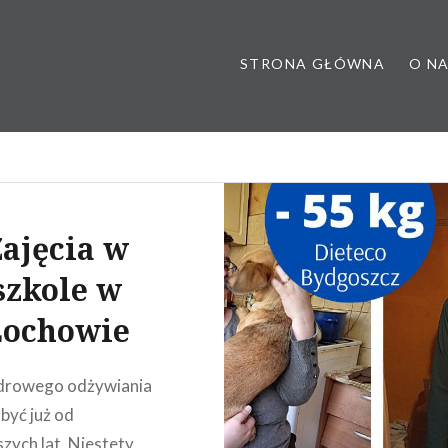
STRONA GŁÓWNA
O N
 poradnia dietetyczna, dietet
ajęcia w
szkole w
Łochowie
drowego odżywiania
być już od
zych lat. Niestety