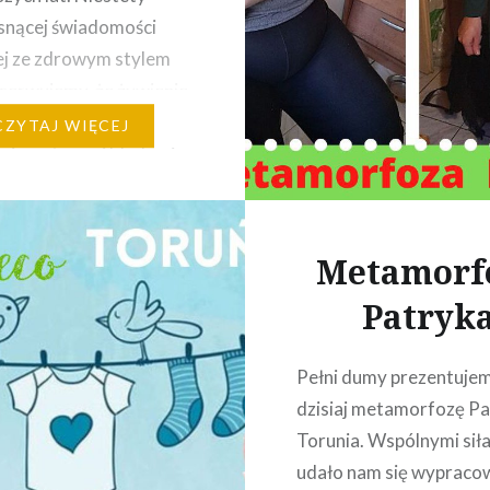
snącej świadomości
ej ze zdrowym stylem
bserwujemy, że żywienie
 młodzieży odbiega od
CZYTAJ WIĘCEJ
Najczęstszymi błędami w
e są zbyt duże ilości
 i słodkich napojów.
w szkole w Łochowie
Metamorf
ię zajęcia ze zdrowego
Patryk
ia. Wspólnie z
kiem z…
Pełni dumy prezentuj
dzisiaj metamorfozę Pa
Torunia. Wspólnymi sił
udało nam się wypraco