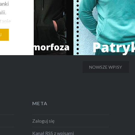
anki
ii.
tapie
J
sam
niowa z
ta
NOWSZE WPISY
alizm
, a…
META
Zaloguj się
Kanał
RSS
z wpisami