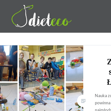
Przeskocz
do
treści
Dietetyk Bydgoszcz Toruń,
Z
Nauka z
powinna 
najmłods