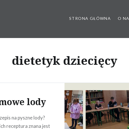
STRONA GŁÓWNA
O N
 poradnia dietetyczna, dietet
dietetyk dziecięcy
mowe lody
epis na pyszne lody?
ich receptura znana jest