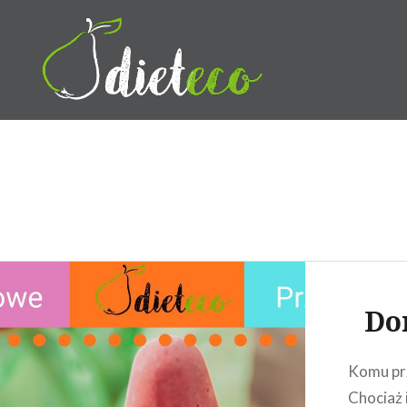
Przeskocz
do
treści
Dietetyk Bydgoszcz Toruń,
Do
Komu prz
Chociaż 