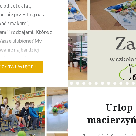
e od setek lat,
ci nie przestają nas
wać smakami,
ami i rodzajami. Które z
Wasze ulubione? My
anie najbardziej
e domowe. 1.
kowa pokusa – 200 g
CZYTAJ WIĘCEJ
i startej – 200 g
i – 5 g cukru (ksylitolu
rolu)…
Urlop
macierzyń