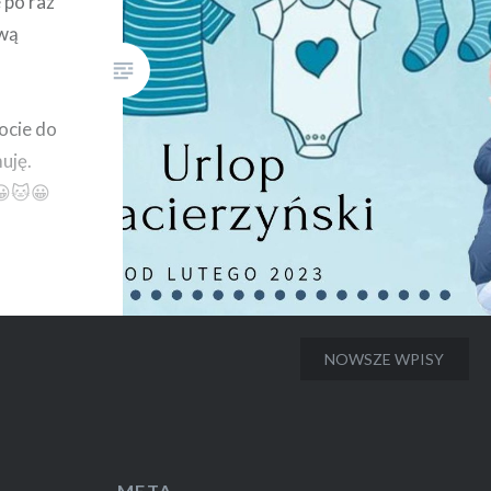
zdrowego odżywiania.
 po raz
Wspólnie sprawdziliśmy…
iwą
ocie do
uję.
😀🐱😀
NOWSZE WPISY
META