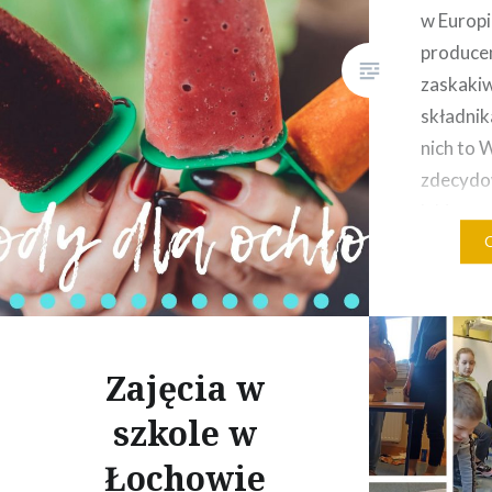
w Europi
producen
zaskaki
składnik
nich to 
zdecydow
lubimy t
Marchew
marchewk
brzoskwin
lub eryt
Zajęcia w
szkole w
Łochowie