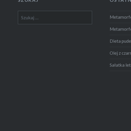
Szukaj:
Metamorfo
Metamorf
Dieta pud
Olej z czar
Sałatka let