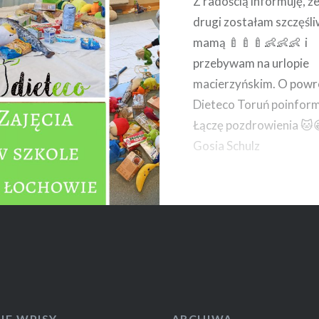
Z radością informuję, że
drugi zostałam szczęśl
mamą 🍼🍼🍼👶👶👶 i
przebywam na urlopie
macierzyńskim. O powr
Dieteco Toruń poinform
Łączę pozdrowienia 🐱
Gosia Schulz
IE WPISY
ARCHIWA