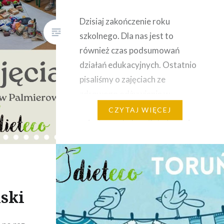
Dzisiaj zakończenie roku
szkolnego. ‍‍Dla nas jest to
również czas podsumowań
działań edukacyjnych. Ostatnio
pisaliśmy o zajęciach ze
zdrowego odżywiania w
Łochowie, a dzisiaj wspominamy
CZYTAJ WIĘCEJ
zajęcia w szkole w Palmierowie.
Zajęcia odbyły się w ramach
współpracy Dieteco Bydgoszcz
z Urzędem Miasta w Kcyni. W
czasie warsztatów
ski
porozmawialiśmy sobie o
najważniejszych zasadach