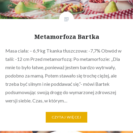
Metamorfoza Bartka
Masa ciała: – 6,9 kg Tkanka tłuszczowa: -7,7% Obwód w
talii: -12 cm Przed metamorfozą: Po metamorfozie: „Dla
mnie to było łatwe, ponieważ jestem bardzo wytrwały,
podobno za mamą. Potem stawało się trochę ciężej, ale
trzeba być silnym i nie poddawać się.”- mówi Bartek
podsumowując swoją drogę do wymarzonej zdrowszej
wersji siebie. Czas, w którym…
CZYTAJ WIĘCEJ